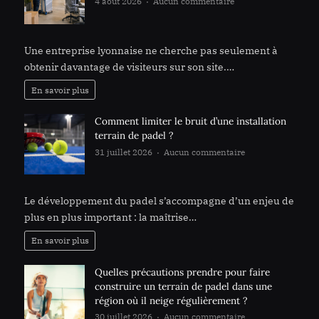
4 août 2026
Aucun commentaire
sur Comment
une agence SEO à Lyon adapte-t-elle sa stratégie
aux entreprises locales ?
Une entreprise lyonnaise ne cherche pas seulement à
obtenir davantage de visiteurs sur son site.…
En savoir plus
Comment limiter le bruit d’une installation
terrain de padel ?
31 juillet 2026
Aucun commentaire
sur
Comment limiter le bruit d’une installation
terrain de padel ?
Le développement du padel s’accompagne d’un enjeu de
plus en plus important : la maîtrise…
En savoir plus
Quelles précautions prendre pour faire
construire un terrain de padel dans une
région où il neige régulièrement ?
30 juillet 2026
Aucun commentaire
sur Quelles