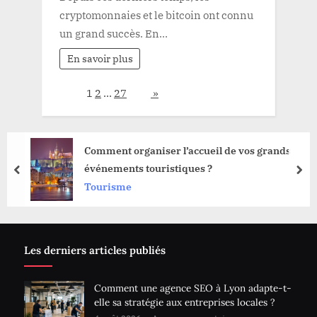
cryptomonnaies et le bitcoin ont connu
un grand succès. En…
En savoir plus
Page:
1
2
…
27
Next
»
Comment organiser l’accueil de vos grands
événements touristiques ?
prev
nex
Tourisme
Les derniers articles publiés
Comment une agence SEO à Lyon adapte-t-
elle sa stratégie aux entreprises locales ?